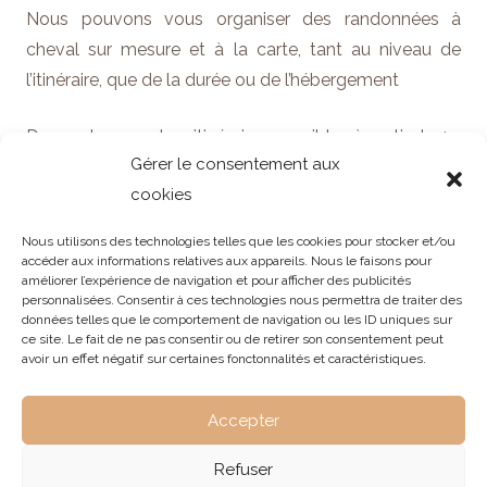
Nous pouvons vous organiser des randonnées à
cheval sur mesure et à la carte, tant au niveau de
l’itinéraire, que de la durée ou de l’hébergement
De nombreux autres itinéraires possibles à partir de 4
Gérer le consentement aux
personnes : Champsaur, Vercors, Trièves….
cookies
Anniversaire, enterrement de vie de jeunes filles /
Nous utilisons des technologies telles que les cookies pour stocker et/ou
garçons, carte cadeau……
accéder aux informations relatives aux appareils. Nous le faisons pour
améliorer l’expérience de navigation et pour afficher des publicités
personnalisées. Consentir à ces technologies nous permettra de traiter des
données telles que le comportement de navigation ou les ID uniques sur
N’hésitez pas à nous contacter
ce site. Le fait de ne pas consentir ou de retirer son consentement peut
avoir un effet négatif sur certaines fonctonnalités et caractéristiques.
Demande de renseignements ou
Accepter
réservation
Refuser