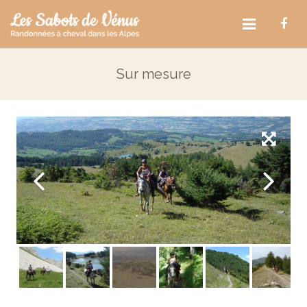
Centre équestre
Sur mesure
Formation ATE
Randonnées à cheval
Hébergement
Infos pratiques
Contact